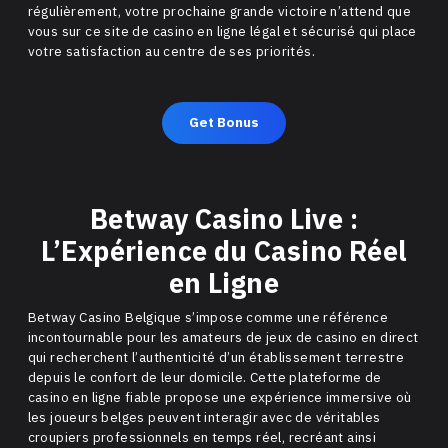
régulièrement, votre prochaine grande victoire n’attend que
vous sur ce site de casino en ligne légal et sécurisé qui place
votre satisfaction au centre de ses priorités.
Get Bonus
Betway Casino Live :
L’Expérience du Casino Réel
en Ligne
Betway Casino Belgique s’impose comme une référence
incontournable pour les amateurs de jeux de casino en direct
qui recherchent l’authenticité d’un établissement terrestre
depuis le confort de leur domicile. Cette plateforme de
casino en ligne fiable propose une expérience immersive où
les joueurs belges peuvent interagir avec de véritables
croupiers professionnels en temps réel, recréant ainsi