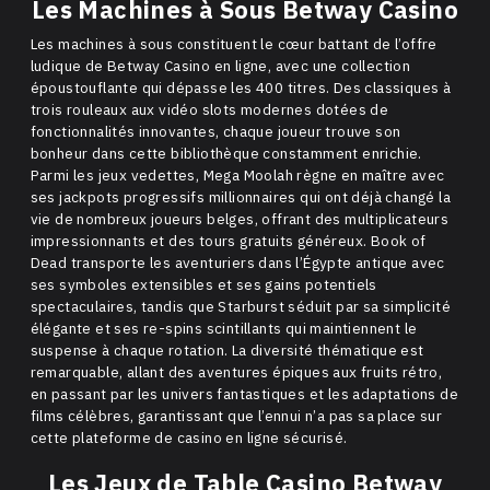
Les Machines à Sous Betway Casino
Les machines à sous constituent le cœur battant de l’offre
ludique de Betway Casino en ligne, avec une collection
époustouflante qui dépasse les 400 titres. Des classiques à
trois rouleaux aux vidéo slots modernes dotées de
fonctionnalités innovantes, chaque joueur trouve son
bonheur dans cette bibliothèque constamment enrichie.
Parmi les jeux vedettes, Mega Moolah règne en maître avec
ses jackpots progressifs millionnaires qui ont déjà changé la
vie de nombreux joueurs belges, offrant des multiplicateurs
impressionnants et des tours gratuits généreux. Book of
Dead transporte les aventuriers dans l’Égypte antique avec
ses symboles extensibles et ses gains potentiels
spectaculaires, tandis que Starburst séduit par sa simplicité
élégante et ses re-spins scintillants qui maintiennent le
suspense à chaque rotation. La diversité thématique est
remarquable, allant des aventures épiques aux fruits rétro,
en passant par les univers fantastiques et les adaptations de
films célèbres, garantissant que l’ennui n’a pas sa place sur
cette plateforme de casino en ligne sécurisé.
Les Jeux de Table Casino Betway