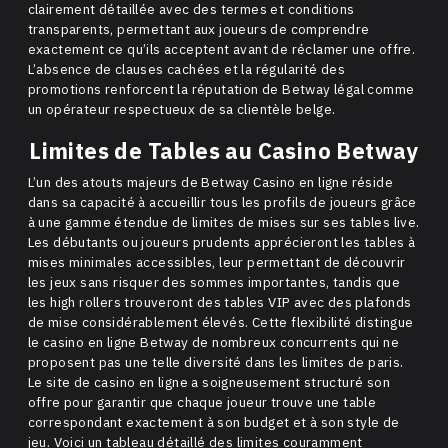
clairement détaillée avec des termes et conditions
transparents, permettant aux joueurs de comprendre
exactement ce qu’ils acceptent avant de réclamer une offre.
L’absence de clauses cachées et la régularité des
promotions renforcent la réputation de Betway légal comme
un opérateur respectueux de sa clientèle belge.
Limites de Tables au Casino Betway
L’un des atouts majeurs de Betway Casino en ligne réside
dans sa capacité à accueillir tous les profils de joueurs grâce
à une gamme étendue de limites de mises sur ses tables live.
Les débutants ou joueurs prudents apprécieront les tables à
mises minimales accessibles, leur permettant de découvrir
les jeux sans risquer des sommes importantes, tandis que
les high rollers trouveront des tables VIP avec des plafonds
de mise considérablement élevés. Cette flexibilité distingue
le casino en ligne Betway de nombreux concurrents qui ne
proposent pas une telle diversité dans les limites de paris.
Le site de casino en ligne a soigneusement structuré son
offre pour garantir que chaque joueur trouve une table
correspondant exactement à son budget et à son style de
jeu. Voici un tableau détaillé des limites couramment