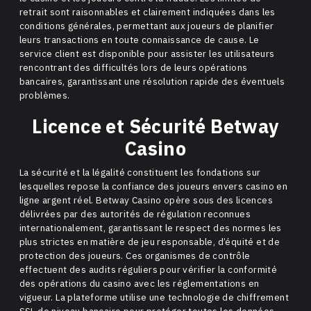
retrait sont raisonnables et clairement indiquées dans les
conditions générales, permettant aux joueurs de planifier
leurs transactions en toute connaissance de cause. Le
service client est disponible pour assister les utilisateurs
rencontrant des difficultés lors de leurs opérations
bancaires, garantissant une résolution rapide des éventuels
problèmes.
Licence et Sécurité Betway
Casino
La sécurité et la légalité constituent les fondations sur
lesquelles repose la confiance des joueurs envers casino en
ligne argent réel. Betway Casino opère sous des licences
délivrées par des autorités de régulation reconnues
internationalement, garantissant le respect des normes les
plus strictes en matière de jeu responsable, d’équité et de
protection des joueurs. Ces organismes de contrôle
effectuent des audits réguliers pour vérifier la conformité
des opérations du casino avec les réglementations en
vigueur. La plateforme utilise une technologie de chiffrement