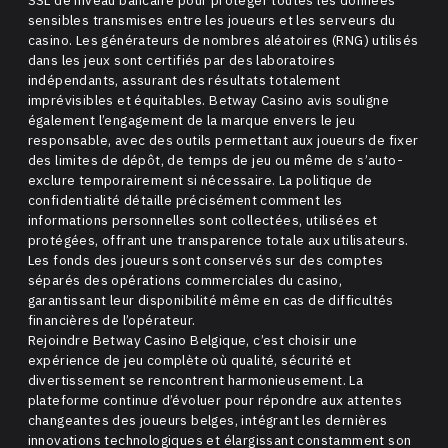
SSL de niveau bancaire pour protéger toutes les données
sensibles transmises entre les joueurs et les serveurs du
casino. Les générateurs de nombres aléatoires (RNG) utilisés
dans les jeux sont certifiés par des laboratoires
indépendants, assurant des résultats totalement
imprévisibles et équitables. Betway Casino avis souligne
également l’engagement de la marque envers le jeu
responsable, avec des outils permettant aux joueurs de fixer
des limites de dépôt, de temps de jeu ou même de s’auto-
exclure temporairement si nécessaire. La politique de
confidentialité détaille précisément comment les
informations personnelles sont collectées, utilisées et
protégées, offrant une transparence totale aux utilisateurs.
Les fonds des joueurs sont conservés sur des comptes
séparés des opérations commerciales du casino,
garantissant leur disponibilité même en cas de difficultés
financières de l’opérateur.
Rejoindre Betway Casino Belgique, c’est choisir une
expérience de jeu complète où qualité, sécurité et
divertissement se rencontrent harmonieusement. La
plateforme continue d’évoluer pour répondre aux attentes
changeantes des joueurs belges, intégrant les dernières
innovations technologiques et élargissant constamment son