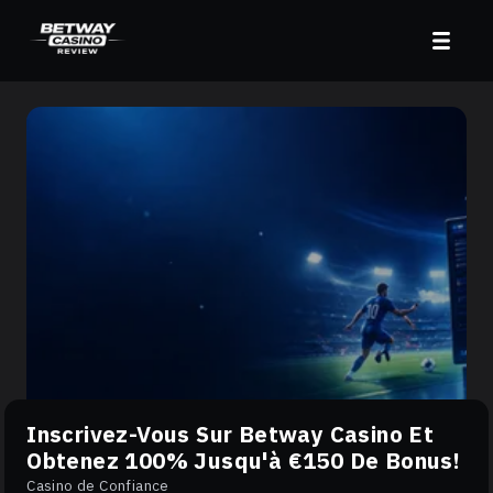
Inscrivez-Vous Sur Betway Casino Et
Obtenez 100% Jusqu'à €150 De Bonus!
Casino de Confiance