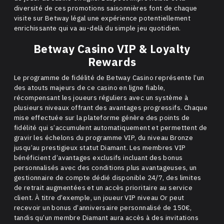
diversité de ces promotions saisonnières font de chaque
visite sur Betway légal une expérience potentiellement
enrichissante qui va au-delà du simple jeu quotidien.
Betway Casino VIP & Loyalty
Rewards
Le programme de fidélité de Betway Casino représente l’un
des atouts majeurs de ce casino en ligne fiable,
récompensant les joueurs réguliers avec un système à
plusieurs niveaux offrant des avantages progressifs. Chaque
mise effectuée sur la plateforme génère des points de
fidélité qui s’accumulent automatiquement et permettent de
gravir les échelons du programme VIP, du niveau Bronze
jusqu’au prestigieux statut Diamant. Les membres VIP
bénéficient d’avantages exclusifs incluant des bonus
personnalisés avec des conditions plus avantageuses, un
gestionnaire de compte dédié disponible 24/7, des limites
de retrait augmentées et un accès prioritaire au service
client. À titre d’exemple, un joueur VIP niveau Or peut
recevoir un bonus d’anniversaire personnalisé de 150€,
tandis qu’un membre Diamant aura accès à des invitations