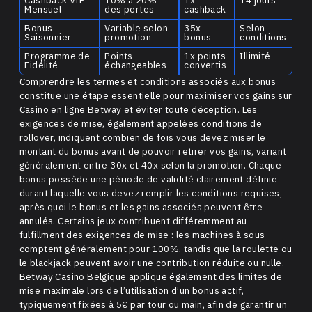
Cashback VIP
10% à 20%
1x
14 jours
Mensuel
des pertes
cashback
Bonus
Variable selon
35x
Selon
Saisonnier
promotion
bonus
conditions
Programme de
Points
1x points
Illimité
Fidélité
échangeables
convertis
Comprendre les termes et conditions associés aux bonus
constitue une étape essentielle pour maximiser vos gains sur
Casino en ligne Betway et éviter toute déception. Les
exigences de mise, également appelées conditions de
rollover, indiquent combien de fois vous devez miser le
montant du bonus avant de pouvoir retirer vos gains, variant
généralement entre 30x et 40x selon la promotion. Chaque
bonus possède une période de validité clairement définie
durant laquelle vous devez remplir les conditions requises,
après quoi le bonus et les gains associés peuvent être
annulés. Certains jeux contribuent différemment au
fulfillment des exigences de mise : les machines à sous
comptent généralement pour 100%, tandis que la roulette ou
le blackjack peuvent avoir une contribution réduite ou nulle.
Betway Casino Belgique applique également des limites de
mise maximale lors de l’utilisation d’un bonus actif,
typiquement fixées à 5€ par tour ou main, afin de garantir un