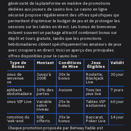
générosité de la plateforme en matière de promotions
dédiées aux joueurs de casino live. Le casino en ligne
sécurisé propose régulièrement des offres spécifiques qui
permettent d’optimiser le budget de jeu et de prolonger les
sessions sur les tables en direct. Les bonus de bienvenue
incluent souvent un package attractif combinant bonus sur
dépôt et tours gratuits, tandis que les promotions
hebdomadaires ciblent spécifiquement les amateurs de jeux
avec croupiers en direct. Voici un aperçu des principales
offres disponibles pour le casino live :
Type de
Montant
Conditions
Jeux
Validité
Bonus
de Mise
Éligibles
Bonus de
Jusqu’à
30x le
Roulette,
30 jours
Bienvenue
200€
bonus
Blackjack
Live
Live
Cashback
10% des
Aucune
Tous les
7 jours
Hebdomadaire
pertes
jeux live
Bonus VIP Live
Variable
25x le
Tables VIP
60 jours
selon
bonus
exclusives
niveau
Promotion du
50€
35x le
Baccarat,
14 jours
Week-end
offerts
bonus
Poker Live
Chaque promotion proposée par Betway fiable est